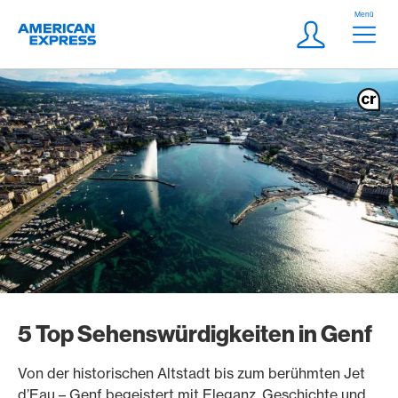
Weiter zum Link Navigation
Header
Menü
Logo
Meta Navigatio
Login
5 Top Sehenswürdigkeiten in Genf
Von der historischen Altstadt bis zum berühmten Jet
d’Eau – Genf begeistert mit Eleganz, Geschichte und