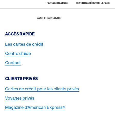
PARTAGER LA PAGE
REVENIR AU DÉBUT DE LA PAGE
Footer
Breadcrumb
MAGAZINE
HOME
GASTRONOMIE
Footer Navigation
ACCÈS RAPIDE
Les cartes de crédit
Centre d'aide
Contact
CLIENTS PRIVÉS
Cartes de crédit pour les clients privés
Voyages privés
Magazine d’American Express®