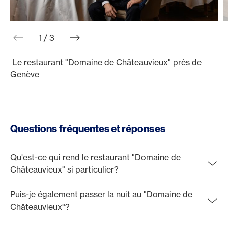
web.slider.arrowPrev
web.slider.arrowNext
1 / 3
Le restaurant "Domaine de Châteauvieux" près de
L
Genève
Questions fréquentes et réponses
Qu'est-ce qui rend le restaurant "Domaine de
Châteauvieux" si particulier?
Puis-je également passer la nuit au "Domaine de
Châteauvieux"?