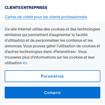
CLIENTS ENTREPRISES
Cartes de crédit pour les clients professionnels
Acceptez la carte American Express
Ce site Internet utilise des cookies et des technologies
similaires qui permettent d’augmenter la facilité
ACCÉDER À L’ENTREPRISE
d’utilisation et de personnaliser les contenus et les
annonces. Vous pouvez gérer l’utilisation de cookies et
Swisscard AECS GmbH
d’autres technologies dans «Paramètres». Vous
trouverez plus d’informations sur les cookies et leur
American Express Mondial
utilisation
ici
.
Contact & Social channels
Paramètres
American Express Switzerland auf Facebook
American Express Switzerland on Instragram
Compris
Logo & mentions légales
American Express Cards, issued by Swisscard AECS GmbH, Neugasse 18, 8810
Horgen | Copyright © 2026
Conditions et informations juridiques
|
Protection des données
|
Paramètres
des cookies