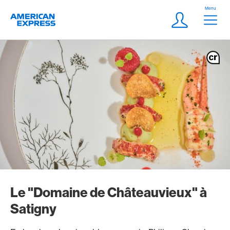
Aller vers le lien Navigation
Header
Menu
Logo
Meta Navigatio
Login
Le "Domaine de Châteauvieux" à
Satigny