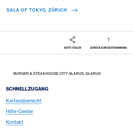
SALA OF TOKYO, ZÜRICH
SEITE TEILEN
ZURÜCK ZUM SEITENANFANG
Footer
Breadcrumb
REWARDS & BENEFITS
AMERICAN EXPRESS SELECTS
AMERICAN EXPRESS DINING MOMENTS
HOME
BURGER & STEAKHOUSE CITY GLARUS, GLARUS
Footer Navigation
SCHNELLZUGANG
Kartenübersicht
Hilfe-Center
Kontakt