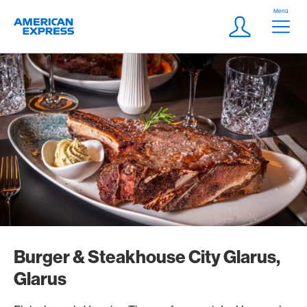
Weiter zum Link Navigation
Header
Menü
Logo
Meta Navigatio
Login
Burger & Steakhouse City Glarus,
Glarus