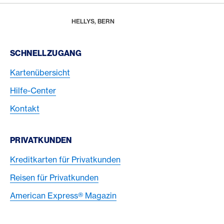
Footer
Breadcrumb
REWARDS & BENEFITS
AMERICAN EXPRESS SELECTS
AMERICAN EXPRESS DINING MOMENTS
HOME
HELLYS, BERN
Footer Navigation
SCHNELLZUGANG
Kartenübersicht
Hilfe-Center
Kontakt
PRIVATKUNDEN
Kreditkarten für Privatkunden
Reisen für Privatkunden
American Express® Magazin