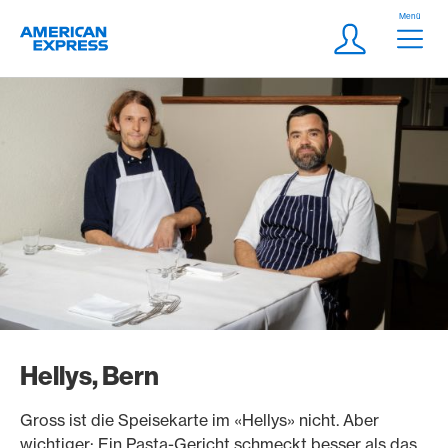
Weiter zum Link Navigation
Header
Menü
Logo
Meta Navigatio
Login
Hellys, Bern
Gross ist die Speisekarte im «Hellys» nicht. Aber
wichtiger: Ein Pasta-Gericht schmeckt besser als das