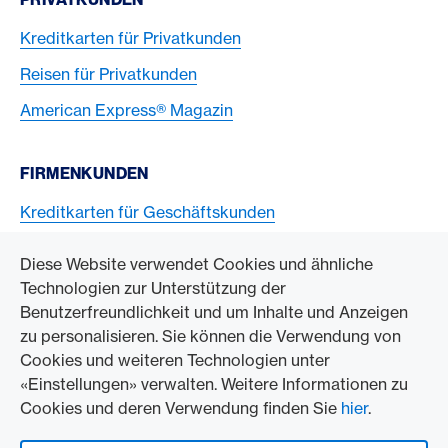
Kreditkarten für Privatkunden
Reisen für Privatkunden
American Express® Magazin
FIRMENKUNDEN
Kreditkarten für Geschäftskunden
American Express Karten akzeptieren
Diese Website verwendet Cookies und ähnliche
Technologien zur Unterstützung der
ZUM UNTERNEHMEN
Benutzerfreundlichkeit und um Inhalte und Anzeigen
zu personalisieren. Sie können die Verwendung von
Swisscard AECS GmbH
Cookies und weiteren Technologien unter
«Einstellungen» verwalten. Weitere Informationen zu
American Express Weltweit
Cookies und deren Verwendung finden Sie
hier
.
Kontakt und Social Media