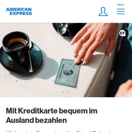
Weiter zum Link Navigation
Header
Menü
Logo
Meta Navigatio
Login
Mit Kreditkarte bequem im
Ausland bezahlen