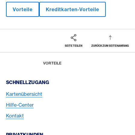
Vorteile
Kreditkarten-Vorteile
SEITE TEILEN
ZURÜCK ZUM SEITENANFANG
Footer
Breadcrumb
MAGAZIN
HOME
VORTEILE
Footer Navigation
SCHNELLZUGANG
Kartenübersicht
Hilfe-Center
Kontakt
PRIVATKUNDEN