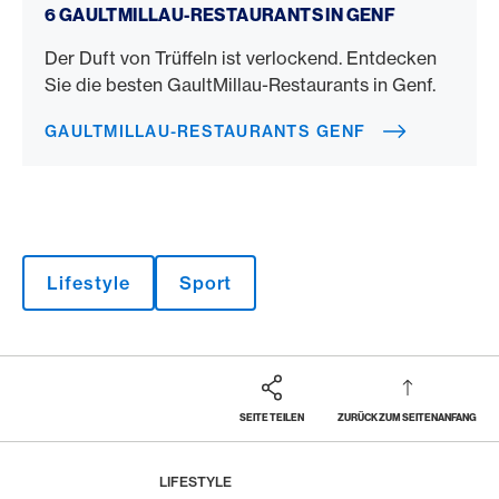
6 GAULTMILLAU-RESTAURANTS IN GENF
Der Duft von Trüffeln ist verlockend. Entdecken
Sie die besten GaultMillau-Restaurants in Genf.
GAULTMILLAU-RESTAURANTS GENF
Lifestyle
Sport
SEITE TEILEN
ZURÜCK ZUM SEITENANFANG
Footer
Breadcrumb
MAGAZIN
HOME
LIFESTYLE