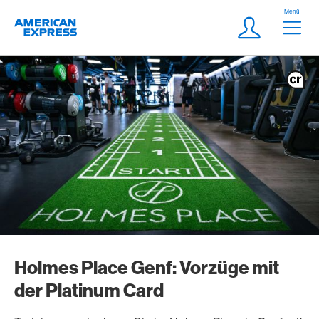
Weiter zum Link Navigation
Header
Menü
Logo
Meta Navigatio
Login
Holmes Place Genf: Vorzüge mit
der Platinum Card