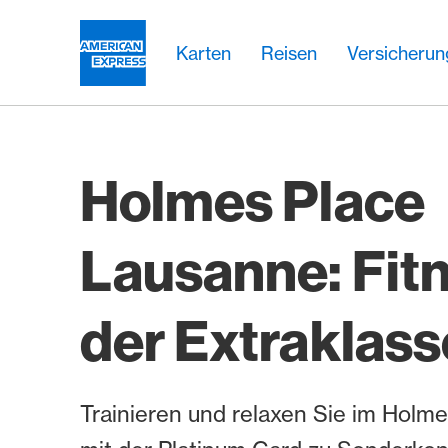
Weiter zum Link Navigation
Header
Hauptnavigation
Hauptnavigation
Logo
Karten
Reisen
Versicheru
Holmes Place
Lausanne: Fit
der Extraklass
Trainieren und relaxen Sie im Holm