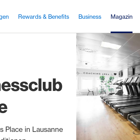
ngen
Rewards & Benefits
Business
Magazin
nessclub
e
es Place in Lausanne