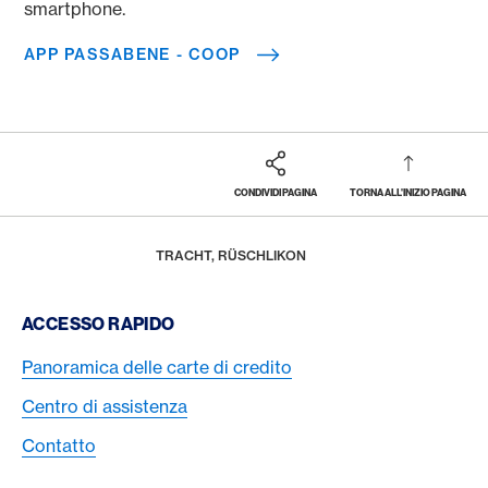
smartphone.
APP PASSABENE - COOP
CONDIVIDI PAGINA
TORNA ALL'INIZIO PAGINA
Footer
Breadcrumb
PREMI E PRESTAZIONI
AMERICAN EXPRESS SELECTS
NUOVI PARTNER
HOME
TRACHT, RÜSCHLIKON
Footer Navigation
ACCESSO RAPIDO
Panoramica delle carte di credito
Centro di assistenza
Contatto