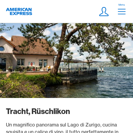
Vai al link di navigazione
Header
Menu
Logo
Meta Navigatio
Login
Tracht, Rüschlikon
Un magnifico panorama sul Lago di Zurigo, cucina
squisita e un calice di vino, il tutto perfettamente in