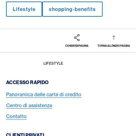
Lifestyle
shopping-benefits
CONDIVIDI PAGINA
TORNA ALL'INIZIO PAGINA
Footer
Breadcrumb
LA RIVISTA
HOME
LIFESTYLE
Footer Navigation
ACCESSO RAPIDO
Panoramica delle carte di credito
Centro di assistenza
Contatto
CLIENTI PRIVATI