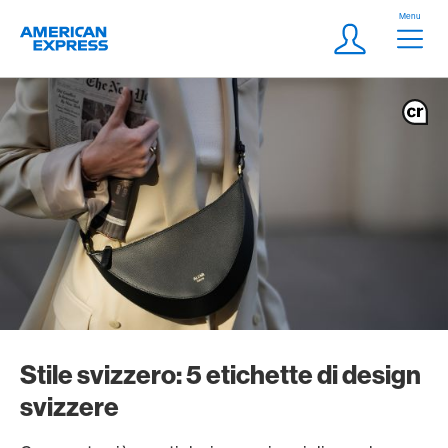
Vai al link di navigazione
Header
Menu
Logo
Meta Navigatio
Login
Stile svizzero: 5 etichette di design
svizzere