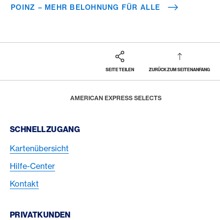
POINZ – MEHR BELOHNUNG FÜR ALLE
SEITE TEILEN
ZURÜCK ZUM SEITENANFANG
Footer
Breadcrumb
REWARDS & BENEFITS
HOME
AMERICAN EXPRESS SELECTS
Footer Navigation
SCHNELLZUGANG
Kartenübersicht
Hilfe-Center
Kontakt
PRIVATKUNDEN