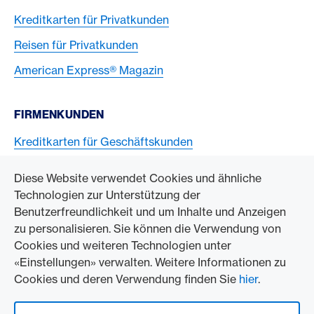
Kreditkarten für Privatkunden
Reisen für Privatkunden
American Express® Magazin
FIRMENKUNDEN
Kreditkarten für Geschäftskunden
American Express Karten akzeptieren
Diese Website verwendet Cookies und ähnliche
Technologien zur Unterstützung der
ZUM UNTERNEHMEN
Benutzerfreundlichkeit und um Inhalte und Anzeigen
zu personalisieren. Sie können die Verwendung von
Swisscard AECS GmbH
Cookies und weiteren Technologien unter
«Einstellungen» verwalten. Weitere Informationen zu
American Express Weltweit
Cookies und deren Verwendung finden Sie
hier
.
Kontakt und Social Media