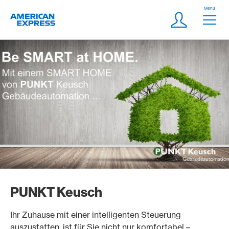
Weiter zum Link Navigation
Header
Menü
Logo
Meta Navigatio
Login
PUNKT Keusch
Ihr Zuhause mit einer intelligenten Steuerung
auszustatten, ist für Sie nicht nur komfortabel –