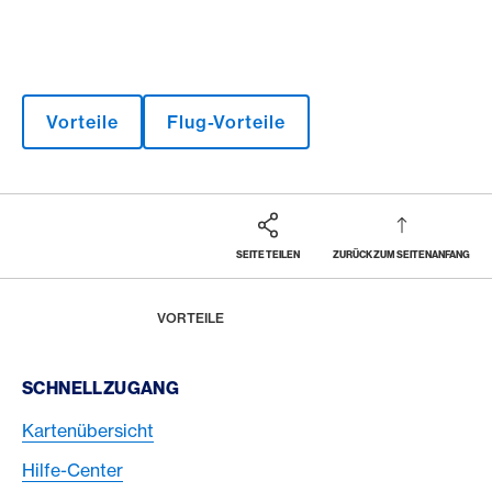
Vorteile
Flug-Vorteile
SEITE TEILEN
ZURÜCK ZUM SEITENANFANG
Footer
Breadcrumb
MAGAZIN
HOME
VORTEILE
Footer Navigation
SCHNELLZUGANG
Kartenübersicht
Hilfe-Center