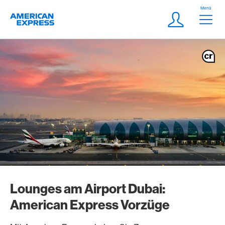
Weiter zum Link Navigation
Header
Menü
Logo
Meta Navigatio
Login
Lounges am Airport Dubai:
American Express Vorzüge