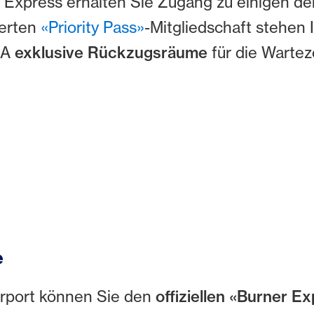
 Express erhalten Sie Zugang zu einigen d
ierten
«Priority Pass»
-Mitgliedschaft stehen
SA
exklusive Rückzugsräume
für die Wartez
e
irport können Sie den
offiziellen «Burner E