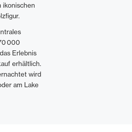
m ikonischen
zfigur.
entrales
 70 000
das Erlebnis
uf erhältlich.
ernachtet wird
 oder am Lake