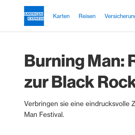
Weiter zum Link Navigation
Header
Hauptnavigation
Hauptnavigation
Logo
Karten
Reisen
Versicheru
Burning Man: 
zur Black Rock
Verbringen sie eine eindrucksvolle 
Man Festival.