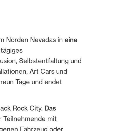
 im Norden Nevadas in
eine
ntägiges
lusion, Selbstentfaltung und
lationen, Art Cars und
 neun Tage und endet
lack Rock City.
Das
r Teilnehmende mit
eigenen Fahrzeug oder