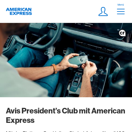
Weiter zum Link Navigation
Header
Menü
Logo
Meta Navigatio
Login
Avis President’s Club mit American
Express