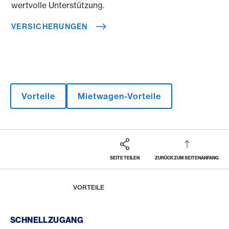
wertvolle Unterstützung.
VERSICHERUNGEN
Vorteile
Mietwagen-Vorteile
SEITE TEILEN
ZURÜCK ZUM SEITENANFANG
Footer
Breadcrumb
MAGAZIN
HOME
VORTEILE
Footer Navigation
SCHNELLZUGANG