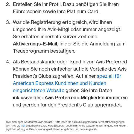
Erstellen Sie Ihr Profil. Dazu benötigen Sie Ihren
Führerschein sowie Ihre Platinum Card.
War die Registrierung erfolgreich, wird Ihnen
umgehend Ihre Avis-Mitgliedsnummer angezeigt.
Sie erhalten innerhalb kurzer Zeit eine
Aktivierungs-E-Mail,
in der Sie die Anmeldung zum
Treueprogramm bestätigen.
Als Bestandskunde oder -kundin von Avis Preferred
können Sie noch einfacher auf die Vorteile des Avis
President’s Clubs zugreifen: Auf einer
speziell für
American Express Kundinnen und Kunden
eingerichteten Website
geben Sie Ihre Daten
inklusive der «Avis Preferred»-Mitgliedsnummer
ein
und werden für den President’s Club upgegradet.
Die Leistungen werden von Avis erbracht. Bitte lesen Sie auch die allgemeinen Geschäftsbedingungen
von Avis, die
hier
erhältlich sind. Die Herausgeberin übernimmt keine Gewähr für Drittangebote und lehnt
jegliche Haftung im Zusammenhang mit diesen Angeboten und Leistungen ab.