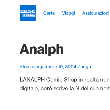
Vai al link di navigazione
Header
Navigazione principale
Navigazione principale
Logo
Carte
Viaggi
Assicurazioni
Analph
Strassburgstrasse 10, 8004 Zurigo
L’ANALPH Comic Shop in realtà non è
digitale, però scrive la N del suo nom