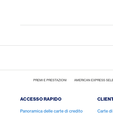
Footer
Breadcrumb
HOME
PREMI E PRESTAZIONI
AMERICAN EXPRESS SEL
Footer Navigation
ACCESSO RAPIDO
CLIENT
Panoramica delle carte di credito
Carte di 