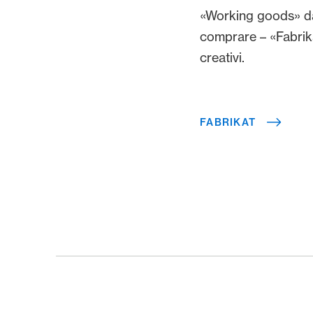
«Working goods» da
comprare – «Fabrika
creativi.
FABRIKAT