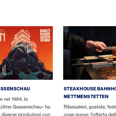
chau
Steakhouse Bahnhof, Mett
GASSENSCHAU
STEAKHOUSE BAHNHO
METTMENSTETTEN
e nel 1984, la
 kühne Gassenschau» ha
Rilassatevi, gustate, fes
 diverse produzioni con
cose nuove: l’offerta de