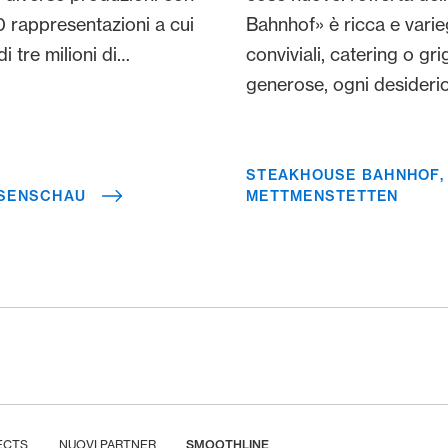
00 rappresentazioni a cui
Bahnhof» è ricca e vari
i tre milioni di
conviviali, catering o gri
est’anno, il teatro
generose, ogni desiderio
senta un nuovo
 Dietikon.
STEAKHOUSE BAHNHOF,
SSENSCHAU
METTMENSTETTEN
ECTS
NUOVI PARTNER
SMOOTHLINE