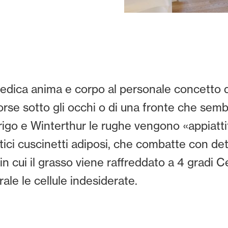
edica anima e corpo al personale concetto di
borse sotto gli occhi o di una fronte che sembr
rigo e Winterthur le rughe vengono «appiatti
tici cuscinetti adiposi, che combatte con d
n cui il grasso viene raffreddato a 4 gradi C
ale le cellule indesiderate.