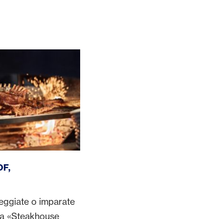
menstetten
F,
teggiate o imparate
lla «Steakhouse