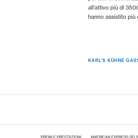
all’attivo più di 35
hanno assistito più d
spettatori. Anche qu
all’aria aperta pre
spettacolare show a
KARL’S KÜHNE GA
Footer
Breadcrumb
HOME
PREMI E PRESTAZIONI
AMERICAN EXPRESS SEL