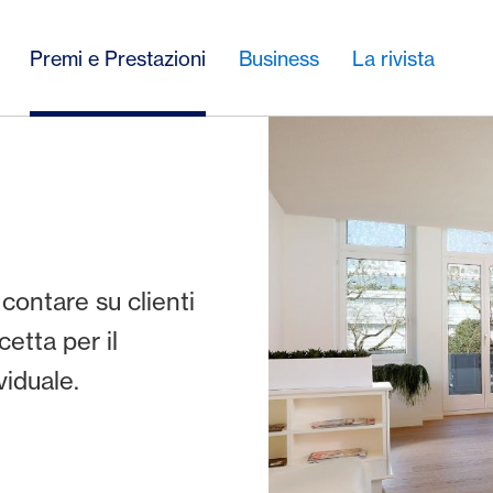
Premi e Prestazioni
Business
La rivista
contare su clienti
cetta per il
viduale.