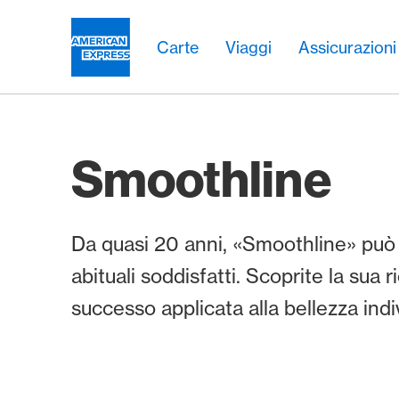
Vai al link di navigazione
Header
Navigazione principale
Navigazione principale
Logo
Carte
Viaggi
Assicurazioni
Smoothline
Da quasi 20 anni, «Smoothline» può 
abituali soddisfatti. Scoprite la sua ri
successo applicata alla bellezza indi