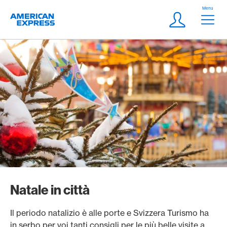
Vai al link di navigazione
Header
Menu
Logo
Meta Navigatio
Login
Natale in città
Il periodo natalizio è alle porte e Svizzera Turismo ha
in serbo per voi tanti consigli per le più belle visite a