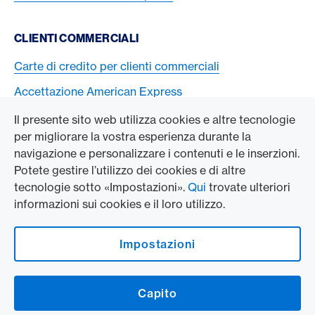
CLIENTI COMMERCIALI
Carte di credito per clienti commerciali
Accettazione American Express
Il presente sito web utilizza cookies e altre tecnologie
L’AZIENDA
per migliorare la vostra esperienza durante la
navigazione e personalizzare i contenuti e le inserzioni.
Swisscard AECS GmbH
Potete gestire l’utilizzo dei cookies e di altre
tecnologie sotto «Impostazioni».
Qui
trovate ulteriori
American Express Globale
informazioni sui cookies e il loro utilizzo.
Contact & Social channels
Impostazioni
American Express on Facebook
American Express Switzerland on Instagram
Capito
Logo e avvertenze legali
American Express Cards, issued by Swisscard AECS GmbH, Neugasse 18, 8810
Horgen | Copyright © 2026
Condizioni e note legali
|
Protezione dei dati
|
Impostazioni dei cookie