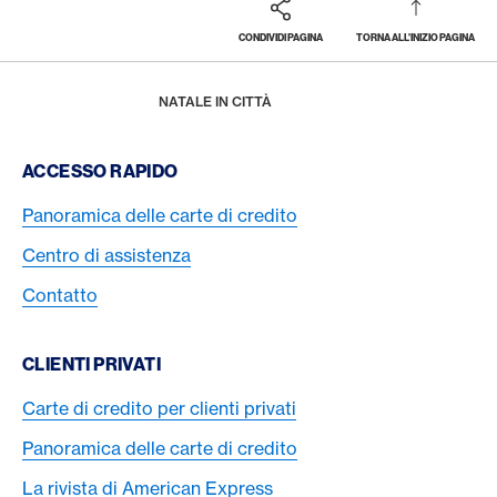
CONDIVIDI PAGINA
TORNA ALL'INIZIO PAGINA
Footer
Breadcrumb
PREMI E PRESTAZIONI
AMERICAN EXPRESS SELECTS
HOME
NATALE IN CITTÀ
Footer Navigation
ACCESSO RAPIDO
Panoramica delle carte di credito
Centro di assistenza
Contatto
CLIENTI PRIVATI
Carte di credito per clienti privati
Panoramica delle carte di credito
La rivista di American Express