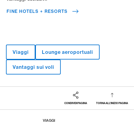
FINE HOTELS + RESORTS
Viaggi
Lounge aeroportuali
Vantaggi sui voli
CONDIVIDI PAGINA
TORNA ALL'INIZIO PAGINA
Footer
Breadcrumb
LA RIVISTA
HOME
VIAGGI