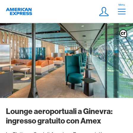
Vai al link di navigazione
Header
Menu
Logo
Meta Navigatio
Login
Lounge aeroportuali a Ginevra:
ingresso gratuito con Amex