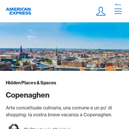
Vai al link di navigazione
Header
Menu
Logo
Meta Navigatio
Login
Hidden Places & Spaces
Copenaghen
Arte concettuale culinaria, una comune e un po’ di
shopping: la vostra breve vacanza a Copenaghen.