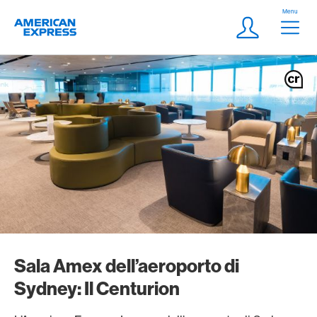
Vai al link di navigazione
Header
Menu
Logo
Meta Navigatio
Login
Sala Amex dell’aeroporto di
Sydney: Il Centurion