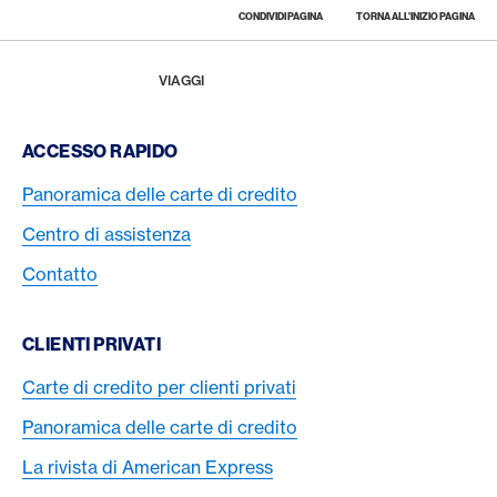
CONDIVIDI PAGINA
TORNA ALL'INIZIO PAGINA
Footer
Breadcrumb
LA RIVISTA
HOME
VIAGGI
Footer Navigation
ACCESSO RAPIDO
Panoramica delle carte di credito
Centro di assistenza
Contatto
CLIENTI PRIVATI
Carte di credito per clienti privati
Panoramica delle carte di credito
La rivista di American Express