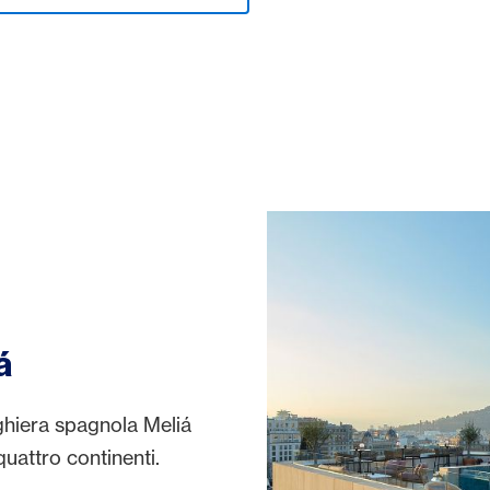
á
ghiera spagnola Meliá
uattro continenti.