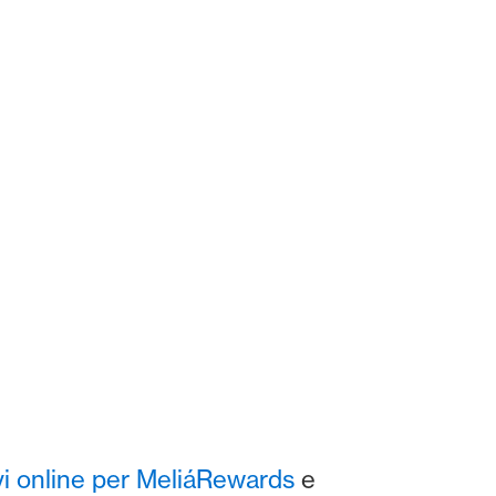
vi online per MeliáRewards
e