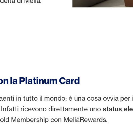
ltà di Meliá.
n la Platinum Card
enti in tutto il mondo: è una cosa ovvia per i ti
Infatti ricevono direttamente uno
status el
a Gold Membership con MeliáRewards.