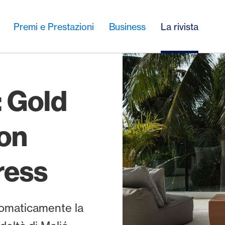
Premi e Prestazioni
Business
La rivista
 Gold
on
ress
tomaticamente la