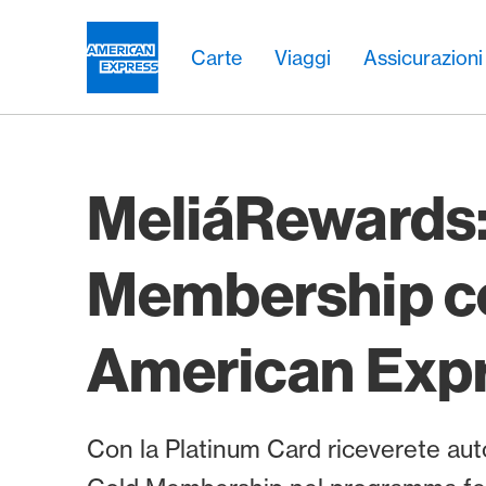
Vai al link di navigazione
Header
Navigazione principale
Navigazione principale
Logo
Carte
Viaggi
Assicurazioni
MeliáRewards:
Membership c
American Exp
Con la Platinum Card riceverete au