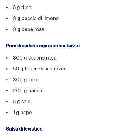
5 g timo
3 g buccia di limone
3 g pepe rosa
Purè di sedano rapa con nasturzio
300 g sedano rapa
50 g foglie di nasturzio
300 g latte
200 g panna
5 g sale
1 g pepe
Salsa di levistico