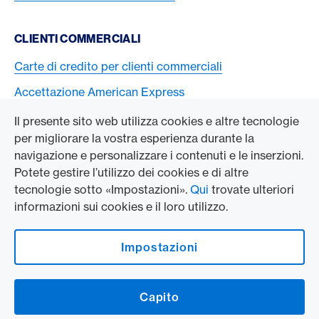
CLIENTI COMMERCIALI
Carte di credito per clienti commerciali
Accettazione American Express
Il presente sito web utilizza cookies e altre tecnologie
L’AZIENDA
per migliorare la vostra esperienza durante la
navigazione e personalizzare i contenuti e le inserzioni.
Swisscard AECS GmbH
Potete gestire l’utilizzo dei cookies e di altre
tecnologie sotto «Impostazioni».
Qui
trovate ulteriori
American Express Globale
informazioni sui cookies e il loro utilizzo.
Contact & Social channels
Impostazioni
American Express on Facebook
American Express Switzerland on Instagram
Capito
Logo e avvertenze legali
American Express Cards, issued by Swisscard AECS GmbH, Neugasse 18, 8810
Horgen | Copyright © 2026
Condizioni e note legali
|
Protezione dei dati
|
Impostazioni dei cookie