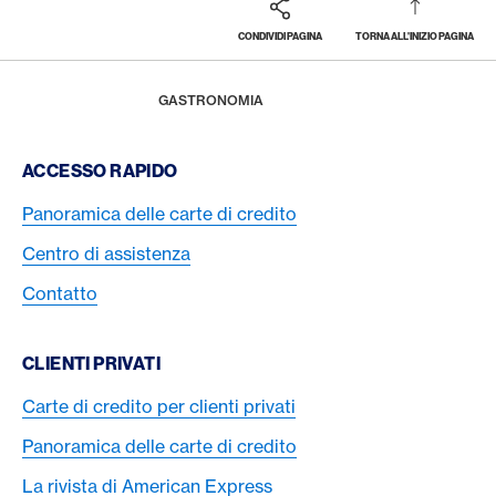
CONDIVIDI PAGINA
TORNA ALL'INIZIO PAGINA
Footer
Breadcrumb
LA RIVISTA
HOME
GASTRONOMIA
Footer Navigation
ACCESSO RAPIDO
Panoramica delle carte di credito
Centro di assistenza
Contatto
CLIENTI PRIVATI
Carte di credito per clienti privati
Panoramica delle carte di credito
La rivista di American Express