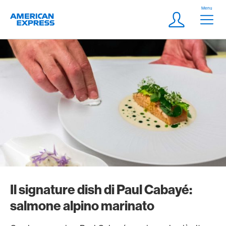
Vai al link di navigazione
Header
Menu
Logo
Meta Navigatio
Login
Il signature dish di Paul Cabayé:
salmone alpino marinato