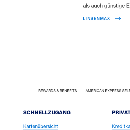
als auch günstige 
LINSENMAX
Footer
Breadcrumb
HOME
REWARDS & BENEFITS
AMERICAN EXPRESS SEL
Footer Navigation
SCHNELLZUGANG
PRIVA
Kartenübersicht
Kreditka