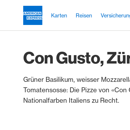
Weiter zum Link Navigation
Header
Hauptnavigation
Hauptnavigation
Logo
Karten
Reisen
Versicheru
Con Gusto, Zü
Grüner Basilikum, weisser Mozzarell
Tomatensosse: Die Pizze von «Con 
Nationalfarben Italiens zu Recht.