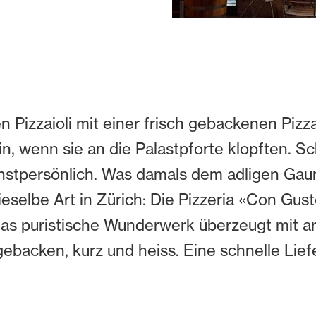
n Pizzaioli mit einer frisch gebackenen Piz
n, wenn sie an die Palastpforte klopften. Sch
höchstpersönlich. Was damals dem adligen Ga
elbe Art in Zürich: Die Pizzeria «Con Gusto» 
Das puristische Wunderwerk überzeugt mit 
gebacken, kurz und heiss. Eine schnelle Liefer