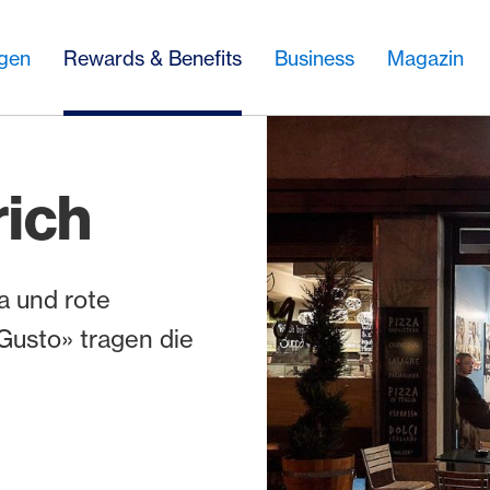
ngen
Rewards & Benefits
Business
Magazin
rich
a und rote
Gusto» tragen die