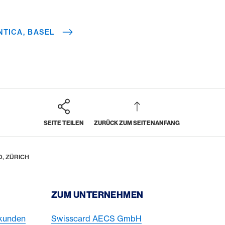
NTICA, BASEL
SEITE TEILEN
ZURÜCK ZUM SEITENANFANG
, ZÜRICH
ZUM UNTERNEHMEN
skunden
Swisscard AECS GmbH