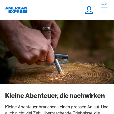
Weiter zum Link Navigation
Header
Menü
Logo
Meta Navigatio
Login
Kleine Abenteuer, die nachwirken
Kleine Abenteuer brauchen keinen grossen Anlauf. Und
auch nicht viel Zeit. Überraschende Erlebnisse, die