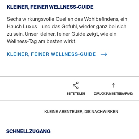
KLEINER, FEINER WELLNESS-GUIDE
Sechs wirkungsvolle Quellen des Wohlbefindens, ein
Hauch Luxus – und das Gefühl, wieder ganz bei sich
zu sein. Unser kleiner, feiner Guide zeigt, wie ein
Wellness-Tag am besten wirkt.
KLEINER, FEINER WELLNESS-GUIDE
SEITE TEILEN
ZURÜCK ZUM SEITENANFANG
Footer
Breadcrumb
REWARDS & BENEFITS
AMERICAN EXPRESS SELECTS
HOME
KLEINE ABENTEUER, DIE NACHWIRKEN
Footer Navigation
SCHNELLZUGANG