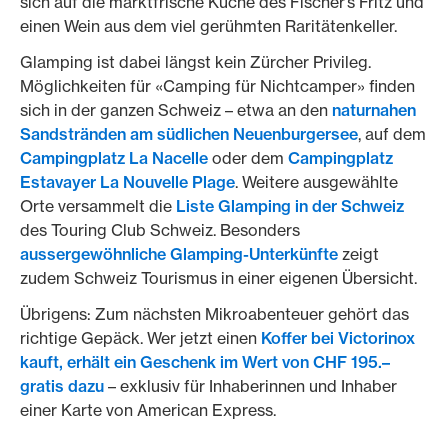
sich auf die marktfrische Küche des Fischer’s Fritz und
einen Wein aus dem viel gerühmten Raritätenkeller.
Glamping ist dabei längst kein Zürcher Privileg.
Möglichkeiten für «Camping für Nichtcamper» finden
sich in der ganzen Schweiz – etwa an den
naturnahen
Sandstränden am südlichen Neuenburgersee
, auf dem
Campingplatz La Nacelle
oder dem
Campingplatz
Estavayer La Nouvelle Plage
. Weitere ausgewählte
Orte versammelt die
Liste Glamping in der Schweiz
des Touring Club Schweiz. Besonders
aussergewöhnliche Glamping-Unterkünfte
zeigt
zudem Schweiz Tourismus in einer eigenen Übersicht.
Übrigens: Zum nächsten Mikroabenteuer gehört das
richtige Gepäck. Wer jetzt einen
Koffer bei Victorinox
kauft, erhält ein Geschenk im Wert von CHF 195.–
gratis dazu
– exklusiv für Inhaberinnen und Inhaber
einer Karte von American Express.