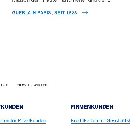
„Haute Cosmetique“ erhebt Guerlain das
GUERLAIN PARIS, SEIT 1828
Handwerk auf die künstlerische Ebene. Das
ist es, was es so aussergewöhnlich macht.
ECTS
HOW TO WINTER
TKUNDEN
FIRMENKUNDEN
rten für Privatkunden
Kreditkarten für Geschäft