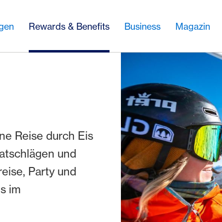
ngen
Rewards & Benefits
Business
Magazin
ne Reise durch Eis
Ratschlägen und
eise, Party und
s im