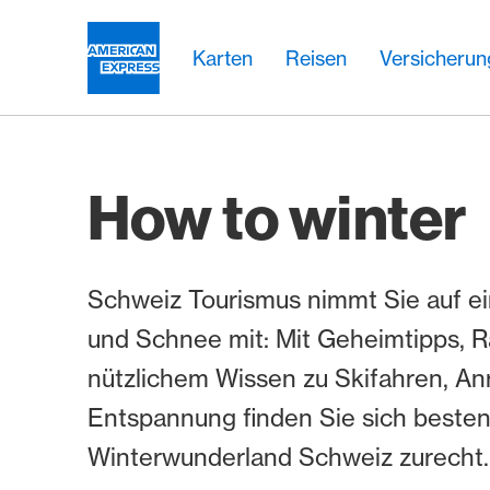
Weiter zum Link Navigation
Header
Hauptnavigation
Hauptnavigation
Logo
Karten
Reisen
Versicheru
How to winter
Schweiz Tourismus nimmt Sie auf ei
und Schnee mit: Mit Geheimtipps, 
nützlichem Wissen zu Skifahren, Anr
Entspannung finden Sie sich besten
Winterwunderland Schweiz zurecht.