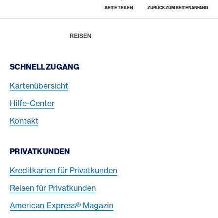
SEITE TEILEN
ZURÜCK ZUM SEITENANFANG
Footer
Breadcrumb
MAGAZIN
HOME
REISEN
Footer Navigation
SCHNELLZUGANG
Kartenübersicht
Hilfe-Center
Kontakt
PRIVATKUNDEN
Kreditkarten für Privatkunden
Reisen für Privatkunden
American Express® Magazin