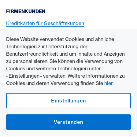
FIRMENKUNDEN
Kreditkarten für Geschäftskunden
American Express Karten akzeptieren
Diese Website verwendet Cookies und ähnliche
Technologien zur Unterstützung der
ZUM UNTERNEHMEN
Benutzerfreundlichkeit und um Inhalte und Anzeigen
zu personalisieren. Sie können die Verwendung von
Swisscard AECS GmbH
Cookies und weiteren Technologien unter
«Einstellungen» verwalten. Weitere Informationen zu
American Express Weltweit
Cookies und deren Verwendung finden Sie
hier
.
Kontakt und Social Media
Einstellungen
American Express Switzerland auf Facebook
American Express Switzerland auf Instagram
Verstanden
Logo & Rechtliche Hinweise
American Express Cards, issued by Swisscard AECS GmbH, Neugasse 18, 8810
Horgen | Copyright © 2026
Rechtliche Bedingungen und Hinweise
|
Datenschutz
|
Cookie-Einstellungen
ändern