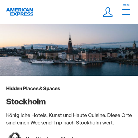
Weiter zum Link Navigation
Header
Menü
Logo
Meta Navigatio
Login
Hidden Places & Spaces
Stockholm
Königliche Hotels, Kunst und Haute Cuisine. Diese Orte
sind einen Weekend-Trip nach Stockholm wert.