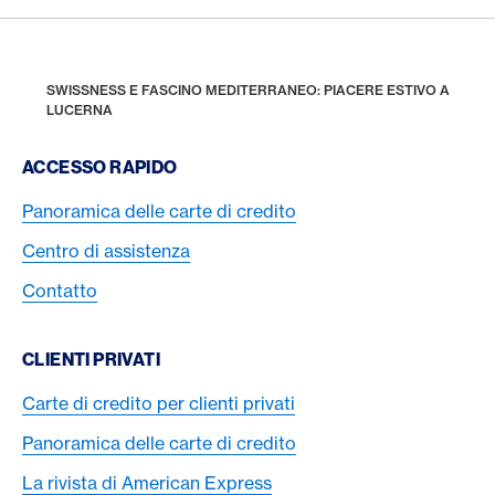
Footer
Breadcrumb
PREMI E PRESTAZIONI
AMERICAN EXPRESS SELECTS
HOME
SWISSNESS E FASCINO MEDITERRANEO: PIACERE ESTIVO A
LUCERNA
Footer Navigation
ACCESSO RAPIDO
Panoramica delle carte di credito
Centro di assistenza
Contatto
CLIENTI PRIVATI
Carte di credito per clienti privati
Panoramica delle carte di credito
La rivista di American Express