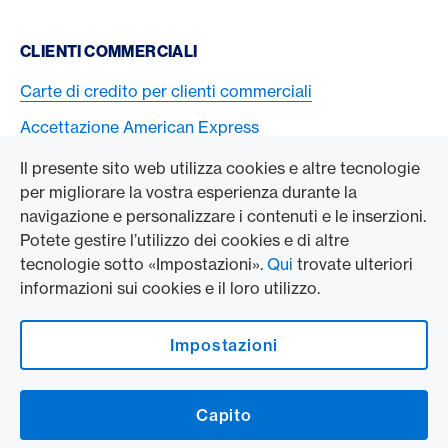
CLIENTI COMMERCIALI
Carte di credito per clienti commerciali
Accettazione American Express
Il presente sito web utilizza cookies e altre tecnologie
L’AZIENDA
per migliorare la vostra esperienza durante la
navigazione e personalizzare i contenuti e le inserzioni.
Swisscard AECS GmbH
Potete gestire l’utilizzo dei cookies e di altre
tecnologie sotto «Impostazioni».
Qui
trovate ulteriori
American Express Globale
informazioni sui cookies e il loro utilizzo.
Contact & Social channels
Impostazioni
American Express on Facebook
American Express Switzerland on Instagram
Capito
Logo e avvertenze legali
American Express Cards, issued by Swisscard AECS GmbH, Neugasse 18, 8810
Horgen | Copyright © 2026
Condizioni e note legali
|
Protezione dei dati
|
Impostazioni dei cookie