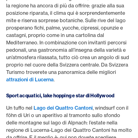
la regione ha ancora di più da offrire: grazie alla sua
posizione riparata, il clima qui è sorprendentemente
mite e riserva sorprese botaniche. Sulle rive del lago
prosperano fichi, palme, yucche, cipressi, opunzie e
castagni, proprio come in una cartolina dal
Mediterraneo. In combinazione con invitanti percorsi
pedonali, una gastronomia all’insegna della varietà e
un’atmosfera rilassata, tutto ciò crea un angolo di sud
proprio nel cuore della Svizzera centrale. Da Svizzera
Turismo troverete una panoramica delle migliori
attrazioni di Lucerna
.
Sport acquatici, lake hopping e star di Hollywood
Un tuffo nel
Lago dei Quattro Cantoni
, windsurf con il
föhn di Uri o un aperitivo al tramonto sullo sfondo
delle montagne sul lago di Alpnach: l’estate nella
regione di Lucerna-Lago dei Quattro Cantoni ha molto
da offrire. E il meglio è: qui non dovete scegliere