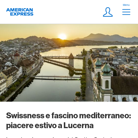
Vai al link di navigazione
Header
Menu
Logo
Meta Navigatio
Login
Swissness e fascino mediterraneo:
piacere estivo a Lucerna