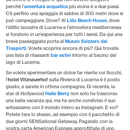
perché l’
avventura acquatica
più vicina è a due passi.
C’è perfino una spiaggia di sabbia di 300 metri dove si
può campeggiare. Dove? Al
Lido Beach House
, dove
l’idillio lacustre di Lucerna e l’atmosfera mediterranea
si fondono in un’esperienza per tutti i sensi. Da qui una
breve passeggiata porta al
Museo Svizzero dei
Trasporti
. Volete scoprire ancora di più? Qui trovate
una lista di rilassanti
bar estivi
intorno al bacino del
lago di Lucerna.
Se volete sperimentare un dolce far niente coi fiocchi,
l’
hotel Vitznauerhof
sulla Riviera di Lucerna è il posto
giusto, e sarete in ottima compagnia. Di recente, la
star di Hollywood
Halle Berry
non solo ha trascorso
una bella vacanza qui, ma ha anche condiviso il suo
entusiasmo con il mondo intero su Instagram. E voi?
Potete fare lo stesso, ad esempio con il pacchetto di
due giorni SENSational Getaway. Pagando con la
vostra carta American Express approfittate di uno