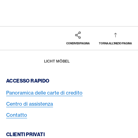
CONDIVIDI PAGINA
TORNA ALL'INIZIO PAGINA
Footer
Breadcrumb
PREMI E PRESTAZIONI
AMERICAN EXPRESS SELECTS
SHOPPING
HOME
LICHT MÖBEL
Footer Navigation
ACCESSO RAPIDO
Panoramica delle carte di credito
Centro di assistenza
Contatto
CLIENTI PRIVATI