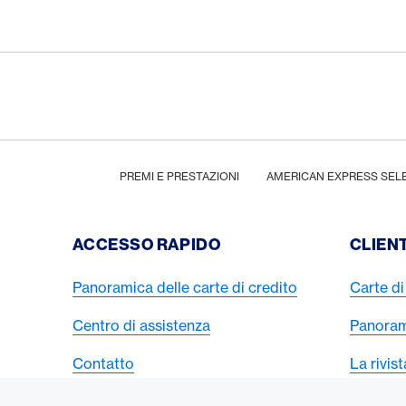
Footer
Breadcrumb
HOME
PREMI E PRESTAZIONI
AMERICAN EXPRESS SEL
Footer Navigation
ACCESSO RAPIDO
CLIENT
Panoramica delle carte di credito
Carte di 
Centro di assistenza
Panorami
Contatto
La rivis