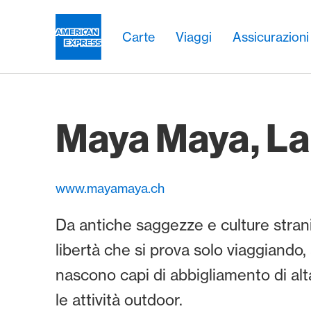
Vai al link di navigazione
Header
Navigazione principale
Navigazione principale
Logo
Carte
Viaggi
Assicurazioni
Maya Maya, L
www.mayamaya.ch
Da antiche saggezze e culture strani
libertà che si prova solo viaggiando
nascono capi di abbigliamento di alt
le attività outdoor.