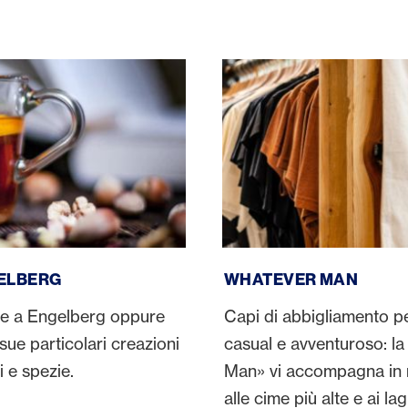
g
Whatever Man
ELBERG
WHATEVER MAN
nge a Engelberg oppure
Capi di abbigliamento per
 sue particolari creazioni
casual e avventuroso: l
i e spezie.
Man» vi accompagna in m
alle cime più alte e ai la