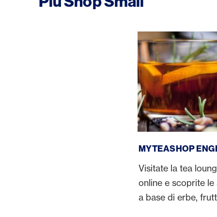
Piú Shop Small
MyTeaShop Engelber
MYTEASHOP ENG
Visitate la tea lou
online e scoprite le
a base di erbe, frutt