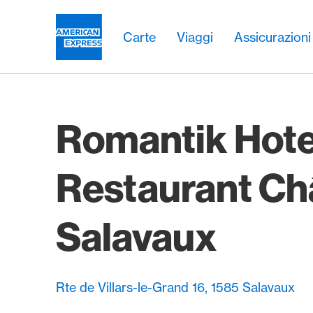
Vai al link di navigazione
Header
Navigazione principale
Navigazione principale
Logo
Carte
Viaggi
Assicurazioni
Romantik Hote
Restaurant Ch
Salavaux
Rte de Villars-le-Grand 16, 1585 Salavaux