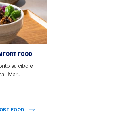
Food
OMFORT FOOD
onto su cibo e
cali Maru
FORT FOOD