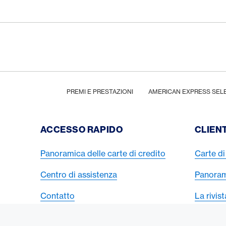
Footer
Breadcrumb
HOME
PREMI E PRESTAZIONI
AMERICAN EXPRESS SEL
Footer Navigation
ACCESSO RAPIDO
CLIENT
Panoramica delle carte di credito
Carte di 
Centro di assistenza
Panorami
Contatto
La rivis