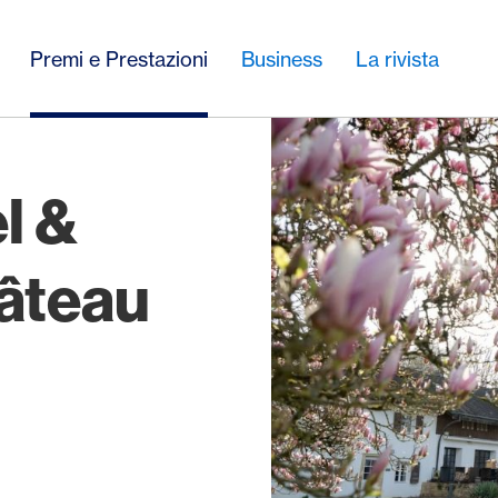
Premi e Prestazioni
Business
La rivista
l &
âteau