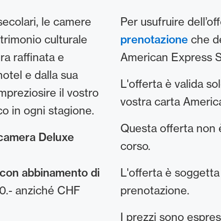
 secolari, le camere
Per usufruire dell’o
rimonio culturale
prenotazione
che de
a raffinata e
American Express S
hotel e dalla sua
L'offerta è valida s
preziosire il vostro
vostra carta Americ
co in ogni stagione.
Questa offerta non è
camera Deluxe
corso.
 con abbinamento di
L'offerta è soggetta
0.- anziché CHF
prenotazione.
I prezzi sono espress