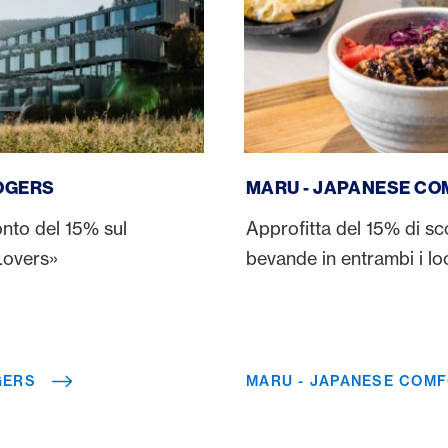
Maru - Japanese Comfort 
OGERS
MARU - JAPANESE C
onto del 15% sul
Approfitta del 15% di sc
Lovers»
bevande in entrambi i lo
GERS
MARU - JAPANESE COM