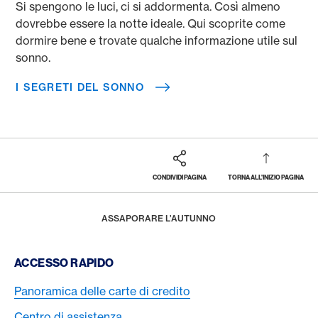
Si spengono le luci, ci si addormenta. Così almeno
dovrebbe essere la notte ideale. Qui scoprite come
dormire bene e trovate qualche informazione utile sul
sonno.
I SEGRETI DEL SONNO
CONDIVIDI PAGINA
TORNA ALL'INIZIO PAGINA
Footer
Breadcrumb
PREMI E PRESTAZIONI
AMERICAN EXPRESS SELECTS
HOME
ASSAPORARE L’AUTUNNO
Footer Navigation
ACCESSO RAPIDO
Panoramica delle carte di credito
Centro di assistenza