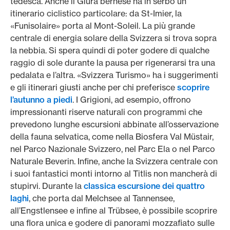
tedesca. Anche il Giura bernese ha in serbo un
itinerario ciclistico particolare: da St-Imier, la
«Funisolaire» porta al Mont-Soleil. La più grande
centrale di energia solare della Svizzera si trova sopra
la nebbia. Si spera quindi di poter godere di qualche
raggio di sole durante la pausa per rigenerarsi tra una
pedalata e l’altra. «Svizzera Turismo» ha i suggerimenti
e gli itinerari giusti anche per chi preferisce
scoprire
l’autunno a piedi
. I Grigioni, ad esempio, offrono
impressionanti riserve naturali con programmi che
prevedono lunghe escursioni abbinate all’osservazione
della fauna selvatica, come nella Biosfera Val Müstair,
nel Parco Nazionale Svizzero, nel Parc Ela o nel Parco
Naturale Beverin. Infine, anche la Svizzera centrale con
i suoi fantastici monti intorno al Titlis non mancherà di
stupirvi. Durante la
classica escursione dei quattro
laghi
, che porta dal Melchsee al Tannensee,
all’Engstlensee e infine al Trübsee, è possibile scoprire
una flora unica e godere di panorami mozzafiato sulle