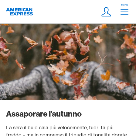
Vai al link di navigazione
Header
Menu
Logo
Meta Navigatio
Login
Assaporare l’autunno
La sera il buio cala più velocemente, fuori fa più
freddo – ma in compenso il tripudio di tonalità dorate