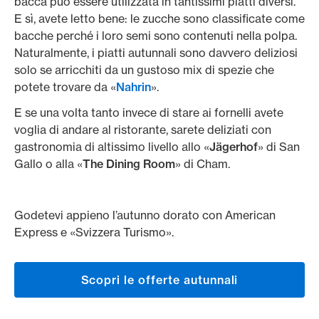
bacca può essere utilizzata in tantissimi piatti diversi.
E sì, avete letto bene: le zucche sono classificate come
bacche perché i loro semi sono contenuti nella polpa.
Naturalmente, i piatti autunnali sono davvero deliziosi
solo se arricchiti da un gustoso mix di spezie che
potete trovare da «
Nahrin
».
E se una volta tanto invece di stare ai fornelli avete
voglia di andare al ristorante, sarete deliziati con
gastronomia di altissimo livello allo «
Jägerhof
» di San
Gallo o alla «
The Dining Room
» di Cham.
Godetevi appieno l’autunno dorato con American
Express e «Svizzera Turismo».
Scopri le offerte autunnali