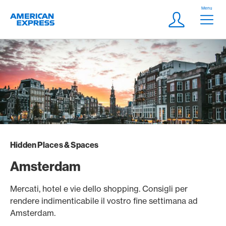
Vai al link di navigazione
Header
Menu
Logo
Meta Navigatio
Login
Hidden Places & Spaces
Amsterdam
Mercati, hotel e vie dello shopping. Consigli per
rendere indimenticabile il vostro fine settimana ad
Amsterdam.