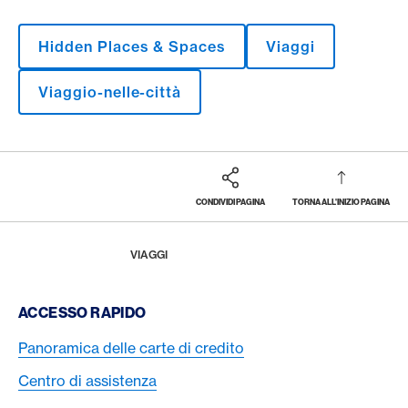
Hidden Places & Spaces
Viaggi
Viaggio-nelle-città
CONDIVIDI PAGINA
TORNA ALL'INIZIO PAGINA
Footer
Breadcrumb
LA RIVISTA
HOME
VIAGGI
Footer Navigation
ACCESSO RAPIDO
Panoramica delle carte di credito
Centro di assistenza