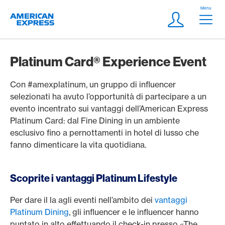
Vai al link di navigazione
Header
Menu
Logo
Meta Navigatio
Login
Platinum Card® Experience Event
Con #amexplatinum, un gruppo di influencer
selezionati ha avuto l’opportunità di partecipare a un
evento incentrato sui vantaggi dell’American Express
Platinum Card: dal Fine Dining in un ambiente
esclusivo fino a pernottamenti in hotel di lusso che
fanno dimenticare la vita quotidiana.
Scoprite i vantaggi Platinum Lifestyle
Per dare il la agli eventi nell’ambito dei
vantaggi
Platinum Dining
, gli influencer e le influencer hanno
puntato in alto effettuando il check-in presso «The