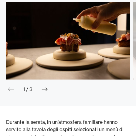
web.slider.arrowPrev
web.slider.arrowNext
1 / 3
Durante la serata, in un’atmosfera familiare hanno
servito alla tavola degli ospiti selezionati un menù di