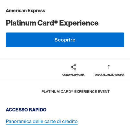
American Express
Platinum Card® Experience
Scoprire
CONDIVIDI PAGINA
TORNA ALL'INIZIO PAGINA
Footer
Breadcrumb
LA RIVISTA
HOME
PLATINUM CARD® EXPERIENCE EVENT
Footer Navigation
ACCESSO RAPIDO
Panoramica delle carte di credito