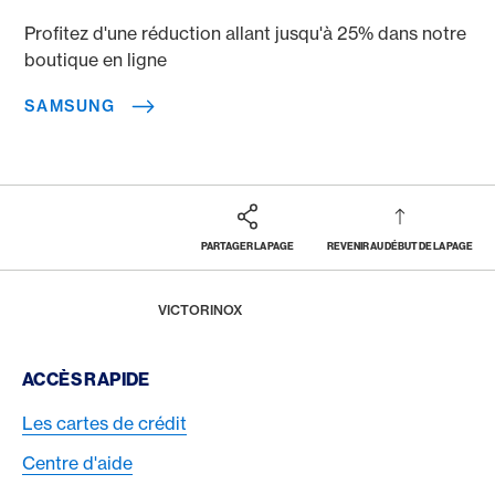
Profitez d'une réduction allant jusqu'à 25% dans notre
boutique en ligne
SAMSUNG
PARTAGER LA PAGE
REVENIR AU DÉBUT DE LA PAGE
Footer
Breadcrumb
RÉCOMPENSES & BÉNÉFICES
AMERICAN EXPRESS SELECTS
SHOPPING
HOME
VICTORINOX
Footer Navigation
ACCÈS RAPIDE
Les cartes de crédit
Centre d'aide