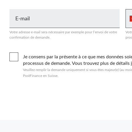
E-mail
Votre adresse e-mail sera nécessaire par exemple pour l’envoi de votre
Vot
confirmation de demande.
pro
Je consens par la présente à ce que mes données soi
processus de demande. Vous trouvez plus de détails
Veuillez remplir la demande uniquement si vous êtes majeur(e) (au moi
PostFinance en Suisse.