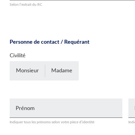
Selon l’extrait du RC
Personne de contact / Requérant
Civilité
Monsieur
Madame
Prénom
Indiquer tous les prénoms selon votre pièce d’identité
Indi