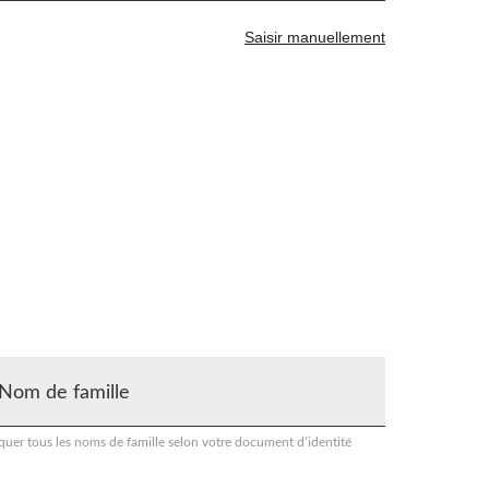
Saisir manuellement
Nom de famille
quer tous les noms de famille selon votre document d’identité