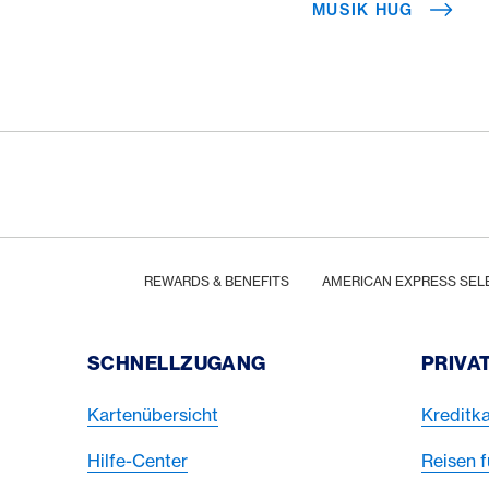
MUSIK HUG
Footer
Breadcrumb
HOME
REWARDS & BENEFITS
AMERICAN EXPRESS SEL
Footer Navigation
SCHNELLZUGANG
PRIVA
Kartenübersicht
Kreditka
Hilfe-Center
Reisen f