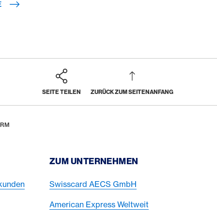
E
SEITE TEILEN
ZURÜCK ZUM SEITENANFANG
ARM
ZUM UNTERNEHMEN
skunden
Swisscard AECS GmbH
American Express Weltweit