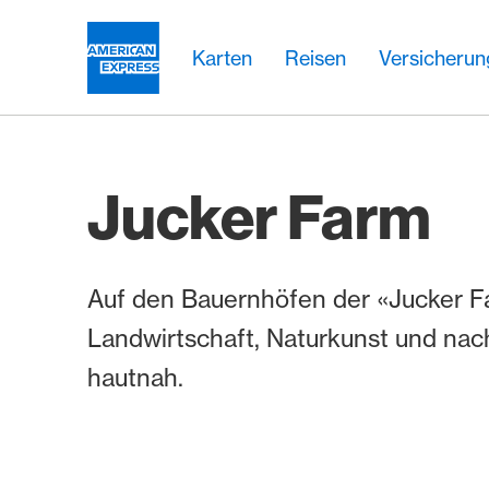
Weiter zum Link Navigation
Header
Hauptnavigation
Hauptnavigation
Logo
Karten
Reisen
Versicheru
Jucker Farm
Auf den Bauernhöfen der «Jucker F
Landwirtschaft, Naturkunst und nac
hautnah.