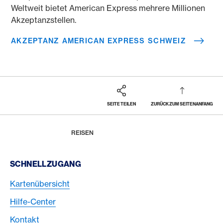
Weltweit bietet American Express mehrere Millionen
Akzeptanzstellen.
AKZEPTANZ AMERICAN EXPRESS SCHWEIZ
SEITE TEILEN
ZURÜCK ZUM SEITENANFANG
Footer
Breadcrumb
MAGAZIN
HOME
REISEN
Footer Navigation
SCHNELLZUGANG
Kartenübersicht
Hilfe-Center
Kontakt