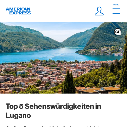
Weiter zum Link Navigation
Header
Menü
Logo
Meta Navigatio
Login
Top 5 Sehenswürdigkeiten in
Lugano