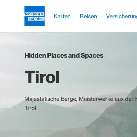
Weiter zum Link Navigation
Header
Hauptnavigation
Hauptnavigation
Logo
Karten
Reisen
Versicheru
Hidden Places and Spaces
Tirol
Majestätische Berge, Meisterwerke aus der
Tirol