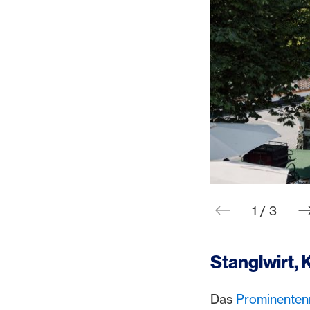
web.slid
w
1 / 3
Stanglwirt, 
Das
Prominenten