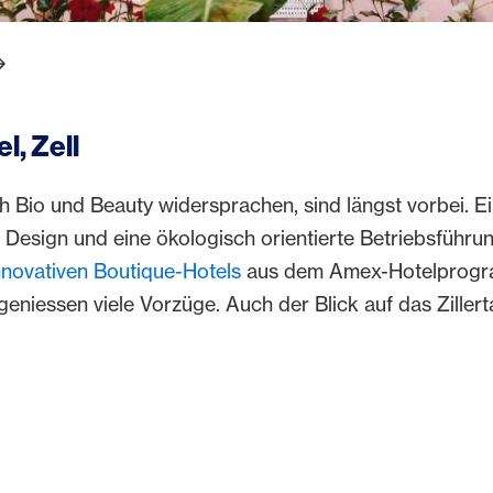
er.arrowPrev
eb.slider.arrowNext
l, Zell
ich Bio und Beauty widersprachen, sind längst vorbei. E
 Design und eine ökologisch orientierte Betriebsführun
nnovativen Boutique-Hotels
aus dem Amex-Hotelprogr
geniessen viele Vorzüge. Auch der Blick auf das Zillert