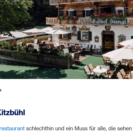
er.arrowPrev
eb.slider.arrowNext
Kitzbühl
restaurant
schlechthin und ein Muss für alle, die sehe