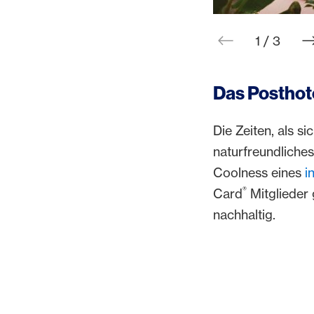
web.slid
w
1 / 3
Das Posthote
Die Zeiten, als s
naturfreundliches
Coolness eines
i
®
Card
Mitglieder 
nachhaltig.