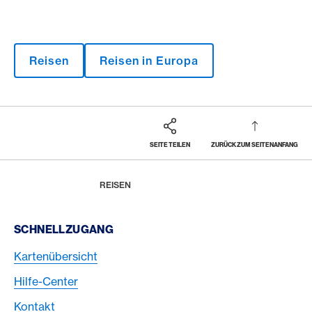
Reisen
Reisen in Europa
SEITE TEILEN
ZURÜCK ZUM SEITENANFANG
Footer
Breadcrumb
MAGAZIN
HOME
REISEN
Footer Navigation
SCHNELLZUGANG
Kartenübersicht
Hilfe-Center
Kontakt