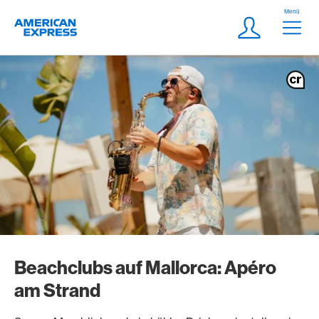
Weiter zum Link Navigation
Header
Menü
Logo
Meta Navigatio
Login
Beachclubs auf Mallorca: Apéro
am Strand