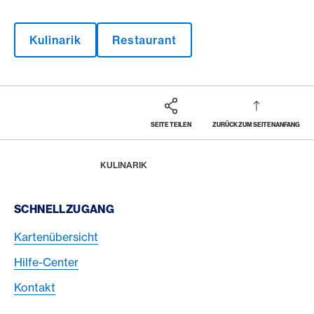
Kulinarik
Restaurant
SEITE TEILEN
ZURÜCK ZUM SEITENANFANG
Footer
Breadcrumb
MAGAZIN
HOME
KULINARIK
Footer Navigation
SCHNELLZUGANG
Kartenübersicht
Hilfe-Center
Kontakt