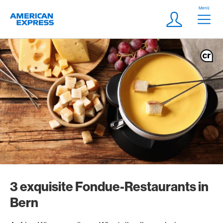
Weiter zum Link Navigation
Header
Menü
Logo
Meta Navigatio
Login
3 exquisite Fondue-Restaurants in
Bern