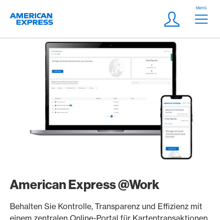
Weiter zum Link Navigation
Header
Menü
Logo
Meta Navigatio
Login
American Express @Work
Behalten Sie Kontrolle, Transparenz und Effizienz mit
einem zentralen Online-Portal für Kartentransaktionen,