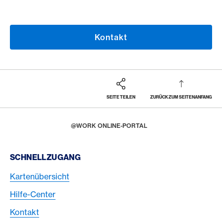
Kontakt
SEITE TEILEN
ZURÜCK ZUM SEITENANFANG
Footer
Breadcrumb
BUSINESS
FIRMENKUNDEN KARTEN
AMERICAN EXPRESS CORPORATE CARDS
HOME
@WORK ONLINE-PORTAL
Footer Navigation
SCHNELLZUGANG
Kartenübersicht
Hilfe-Center
Kontakt