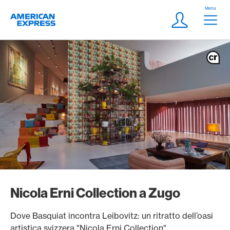
Vai al link di navigazione
Header
Menu
Logo
Meta Navigatio
Login
Nicola Erni Collection a Zugo
Dove Basquiat incontra Leibovitz: un ritratto dell’oasi
artistica svizzera "Nicola Erni Collection".