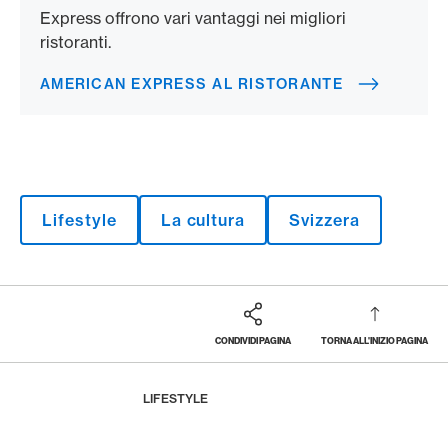
Express offrono vari vantaggi nei migliori
ristoranti.
AMERICAN EXPRESS AL RISTORANTE
Lifestyle
La cultura
Svizzera
CONDIVIDI PAGINA
TORNA ALL'INIZIO PAGINA
Footer
Breadcrumb
LA RIVISTA
HOME
LIFESTYLE