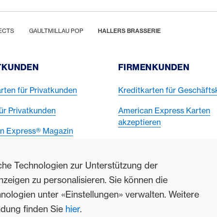
ECTS
GAULTMILLAU POP
HALLERS BRASSERIE
TKUNDEN
FIRMENKUNDEN
rten für Privatkunden
Kreditkarten für Geschäft
ür Privatkunden
American Express Karten
akzeptieren
n Express® Magazin
che Technologien zur Unterstützung der
nzeigen zu personalisieren. Sie können die
logien unter «Einstellungen» verwalten. Weitere
ndung finden Sie
hier
.
sued by Swisscard AECS GmbH, Neugasse 18, 8810 Horgen | Copyright © 2026