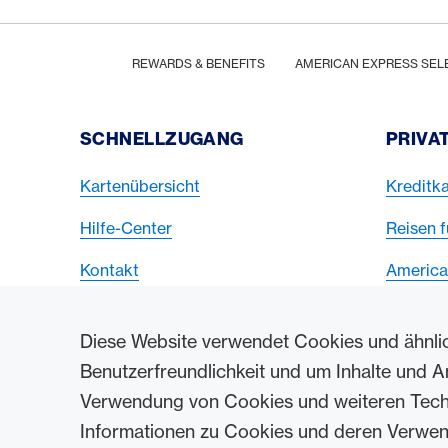
Footer
Breadcrumb
HOME
REWARDS & BENEFITS
AMERICAN EXPRESS SEL
Footer Navigation
SCHNELLZUGANG
PRIVA
Kartenübersicht
Kreditka
Hilfe-Center
Reisen f
Kontakt
America
Diese Website verwendet Cookies und ähnli
Kontakt und Social Media
Benutzerfreundlichkeit und um Inhalte und A
Verwendung von Cookies und weiteren Techno
Informationen zu Cookies und deren Verwe
Logo & Rechtliche Hinweise
American Express Cards, is