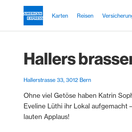
Weiter zum Link Navigation
Header
Hauptnavigation
Hauptnavigation
Logo
Karten
Reisen
Versicheru
Hallers brasse
Hallerstrasse 33, 3012 Bern
Ohne viel Getöse haben Katrin Soph
Eveline Lüthi ihr Lokal aufgemacht 
lauten Applaus!