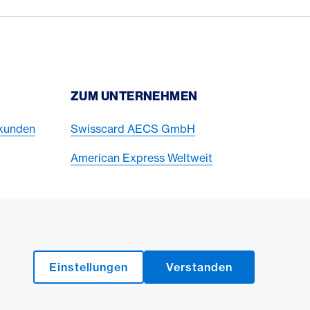
ZUM UNTERNEHMEN
skunden
Swisscard AECS GmbH
American Express Weltweit
American Express Switzerland auf Fa
American Express Switzerland au
Einstellungen
Verstanden