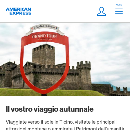
Vai al link di navigazione
Header
Menu
Logo
Meta Navigatio
Login
Il vostro viaggio autunnale
Viaggiate verso il sole in Ticino, visitate le principali
attrazioni montane o ammirate i Patrimoni dell’umanità