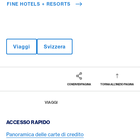
FINE HOTELS + RESORTS
Viaggi
Svizzera
CONDIVIDI PAGINA
TORNA ALL'INIZIO PAGINA
Footer
Breadcrumb
LA RIVISTA
HOME
VIAGGI
Footer Navigation
ACCESSO RAPIDO
Panoramica delle carte di credito