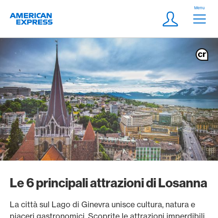
Vai al link di navigazione
Header
Menu
Logo
Meta Navigatio
Login
Le 6 principali attrazioni di Losanna
La città sul Lago di Ginevra unisce cultura, natura e
piaceri gastronomici. Scoprite le attrazioni imperdibili