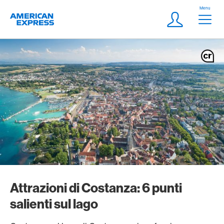
Vai al link di navigazione
Header
Menu
Logo
Meta Navigatio
Login
Attrazioni di Costanza: 6 punti
salienti sul lago