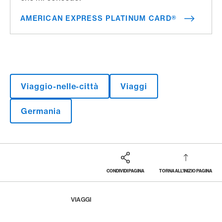
AMERICAN EXPRESS PLATINUM CARD®
Viaggio-nelle-città
Viaggi
Germania
CONDIVIDI PAGINA
TORNA ALL'INIZIO PAGINA
Footer
Breadcrumb
LA RIVISTA
HOME
VIAGGI