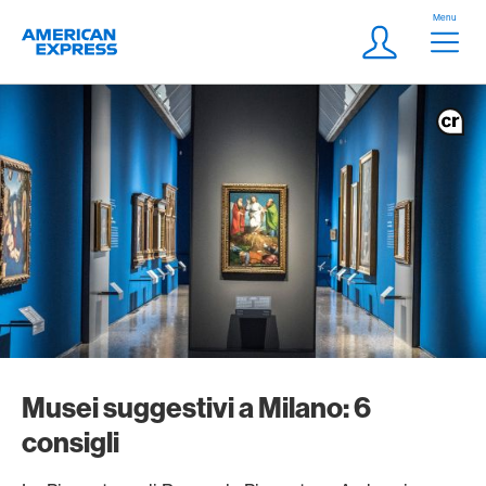
Vai al link di navigazione
Header
Menu
Logo
Meta Navigatio
Login
Musei suggestivi a Milano: 6
consigli