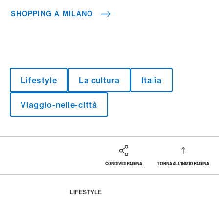
SHOPPING A MILANO
Lifestyle
La cultura
Italia
Viaggio-nelle-città
CONDIVIDI PAGINA
TORNA ALL'INIZIO PAGINA
Footer
Breadcrumb
LA RIVISTA
HOME
LIFESTYLE