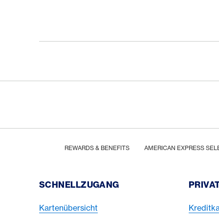
Footer
Breadcrumb
HOME
REWARDS & BENEFITS
AMERICAN EXPRESS SEL
Footer Navigation
SCHNELLZUGANG
PRIVA
Kartenübersicht
Kreditka