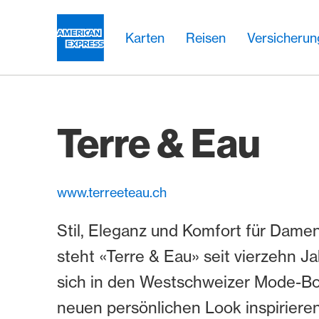
Weiter zum Link Navigation
Header
Hauptnavigation
Hauptnavigation
Logo
Karten
Reisen
Versicheru
Terre & Eau
www.terreeteau.ch
Stil, Eleganz und Komfort für Dame
steht «Terre & Eau» seit vierzehn J
sich in den Westschweizer Mode-Bo
neuen persönlichen Look inspirieren