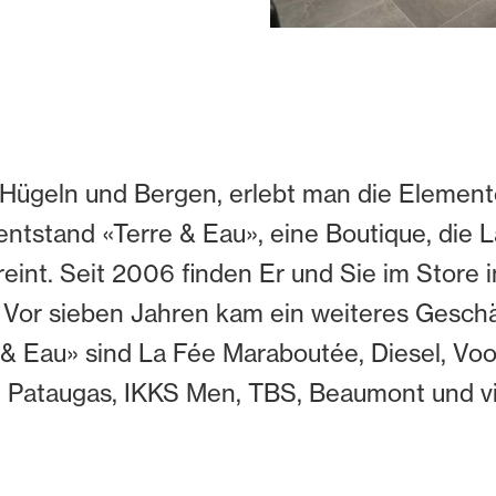
ügeln und Bergen, erlebt man die Element
ntstand «Terre & Eau», eine Boutique, die L
ereint. Seit 2006 finden Er und Sie im Store 
s. Vor sieben Jahren kam ein weiteres Geschä
 & Eau» sind La Fée Maraboutée, Diesel, V
n, Pataugas, IKKS Men, TBS, Beaumont und vi