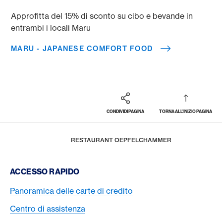
Approfitta del 15% di sconto su cibo e bevande in
entrambi i locali Maru
MARU - JAPANESE COMFORT FOOD
CONDIVIDI PAGINA
TORNA ALL'INIZIO PAGINA
Footer
Breadcrumb
PREMI E PRESTAZIONI
AMERICAN EXPRESS SELECTS
RISTORANTI
HOME
RESTAURANT OEPFELCHAMMER
Footer Navigation
ACCESSO RAPIDO
Panoramica delle carte di credito
Centro di assistenza