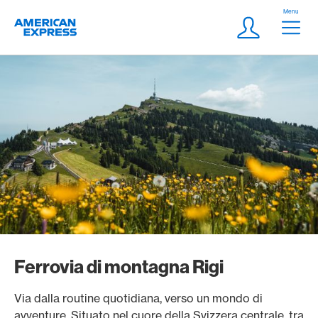
Vai al link di navigazione
Header
Menu
Logo
Meta Navigatio
Login
Ferrovia di montagna Rigi
Via dalla routine quotidiana, verso un mondo di
avventure. Situato nel cuore della Svizzera centrale, tra