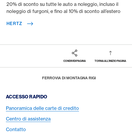
20% di sconto su tutte le auto a noleggio, incluso il
noleggio di furgoni, e fino al 10% di sconto all’estero
HERTZ
CONDIVIDI PAGINA
TORNA ALL'INIZIO PAGINA
Footer
Breadcrumb
PREMI E PRESTAZIONI
AMERICAN EXPRESS SELECTS
LIFESTYLE
HOME
FERROVIA DI MONTAGNA RIGI
Footer Navigation
ACCESSO RAPIDO
Panoramica delle carte di credito
Centro di assistenza
Contatto