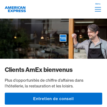
Aller vers le lien Navigation
Header
Menu
Logo
Meta Na
Clients AmEx bienvenus
Plus d’opportunités de chiffre d’affaires dans
l’hôtellerie, la restauration et les loisirs.
Entretien de conseil